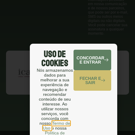
em nossa comunicação
e de nossos parceiros,
que pode ser por e-mail,
SMS ou outros meios
digitais ou não digitais.
Você pode cancelar sua
assinatura a qualquer
momento.
Uso de
CONCORDAR
Cookies
E ENTRAR
Nós armazenamos
dados para
FECHAR E
melhorar a sua
SAIR
experiência de
navegação e
recomendar
conteúdo de seu
interesse. Ao
utilizar nossos
serviços, você
concorda com
nosso
Termo de
Uso
e nossa
Política de