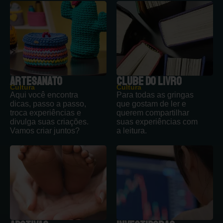
ARTESANATO
CLUBE DO LIVRO
Cultura
Cultura
Aqui você encontra
Para todas as gringas
dicas, passo a passo,
que gostam de ler e
troca experiências e
querem compartilhar
divulga suas criações.
suas experiências com
Vamos criar juntos?
a leitura.