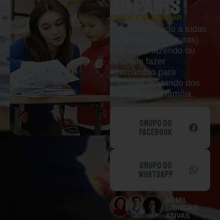
AU PAIRS
SAÚDE E BEM ESTAR
Grupo destinado a todas
as gringas (ou futuras)
que estão fazendo ou
desejam fazer
intercâmbio para
trabalhar cuidando dos
filhos de uma família.
GRUPO DO
FACEBOOK
GRUPO DO
WHATSAPP
40 MIL
GRINGAS
ATIVAS