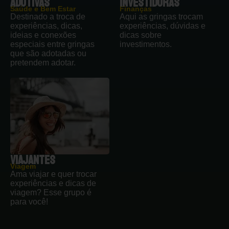
ADOTIVAS
INVESTIDORAS
Saúde e Bem Estar
Finanças
Destinado a troca de
Aqui as gringas trocam
experiências, dicas,
experiências, dúvidas e
ideias e conexões
dicas sobre
especiais entre gringas
investimentos.
que são adotadas ou
pretendem adotar.
VIAJANTES
Viagem
Ama viajar e quer trocar
experiências e dicas de
viagem? Esse grupo é
para você!