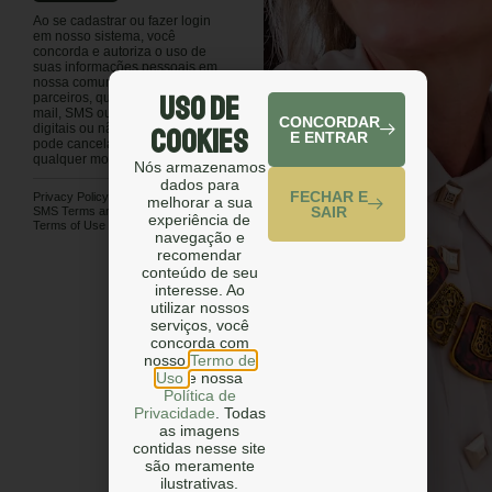
Ao se cadastrar ou fazer login
em nosso sistema, você
concorda e autoriza o uso de
suas informações pessoais em
nossa comunicação e de nossos
Uso de
parceiros, que pode ser por e-
mail, SMS ou outros meios
CONCORDAR
Cookies
digitais ou não digitais. Você
E ENTRAR
pode cancelar sua assinatura a
qualquer momento.
Nós armazenamos
dados para
FECHAR E
Privacy Policy
melhorar a sua
SAIR
SMS Terms and Conditions
experiência de
Terms of Use
navegação e
recomendar
conteúdo de seu
interesse. Ao
utilizar nossos
serviços, você
concorda com
nosso
Termo de
Uso
e nossa
Política de
Privacidade
. Todas
as imagens
contidas nesse site
são meramente
ilustrativas.