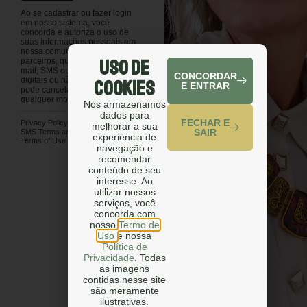
Ao se cadastrar ou fazer login
em nosso sistema, você
concorda e autoriza o uso de
suas informações pessoais em
nossa comunicação e de nossos
Uso de
parceiros, que pode ser por e-
mail, SMS ou outros meios
CONCORDAR
Cookies
digitais ou não digitais. Você
E ENTRAR
pode cancelar sua assinatura a
qualquer momento.
Nós armazenamos
dados para
FECHAR E
Privacy Policy
melhorar a sua
SAIR
SMS Terms and Conditions
experiência de
Terms of Use
navegação e
recomendar
conteúdo de seu
interesse. Ao
utilizar nossos
serviços, você
concorda com
nosso
Termo de
Uso
e nossa
Política de
Privacidade
. Todas
as imagens
contidas nesse site
são meramente
ilustrativas.