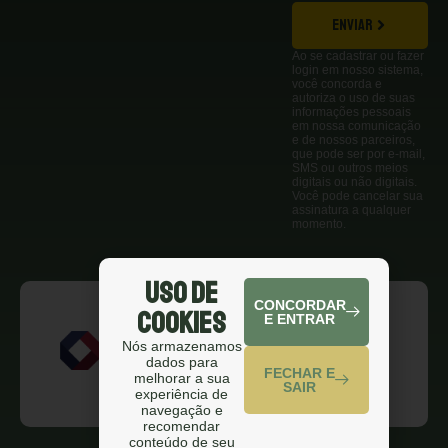
ENVIAR
Ao se cadastrar ou fazer
login em nosso sistema,
você concorda e
autoriza o uso de suas
informações pessoais
em nossa comunicação
e de nossos parceiros,
que pode ser por e-mail,
SMS ou outros meios
digitais ou não digitais.
Você pode cancelar sua
assinatura a qualquer
momento.
Uso de
CONCORDAR
Cookies
E ENTRAR
Nós armazenamos
dados para
FECHAR E
melhorar a sua
SAIR
experiência de
navegação e
recomendar
conteúdo de seu