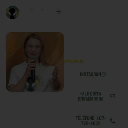
EMBAIXADORA
RENATA
UMINSKI
ORLANDO
INSTAGRAM
FALE COM A
EMBAIXADORA
TELEFONE: 407-
728-4632