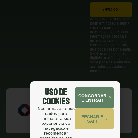
ENVIAR
Ao se cadastrar ou fazer
login em nosso sistema,
você concorda e
autoriza o uso de suas
informações pessoais
em nossa comunicação
e de nossos parceiros,
que pode ser por e-mail,
SMS ou outros meios
digitais ou não digitais.
Você pode cancelar sua
assinatura a qualquer
momento.
Uso de
CONCORDAR
Cookies
E ENTRAR
Nós armazenamos
dados para
FECHAR E
melhorar a sua
SAIR
experiência de
navegação e
recomendar