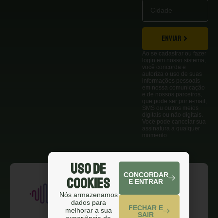
ENVIAR
Ao se cadastrar ou fazer
login em nosso sistema,
você concorda e
autoriza o uso de suas
informações pessoais
em nossa comunicação
e de nossos parceiros,
que pode ser por e-mail,
SMS ou outros meios
digitais ou não digitais.
Você pode cancelar sua
assinatura a qualquer
momento.
Uso de
CONCORDAR
Cookies
E ENTRAR
Nós armazenamos
dados para
FECHAR E
melhorar a sua
SAIR