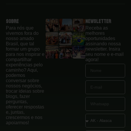
Sobre
Newsletter
Para nós que
Receba as
vivemos fora do
melhores
nosso amado
oportunidades
Brasil, que tal
assinando nossa
formar um grupo
newsletter. Insira
para nos inspirar e
seu nome e e-mail
compartilhar
agora!
experiências pelo
caminho? Aqui,
podemos
conversar sobre
nossos negócios,
trocar ideias sobre
blogs, fazer
perguntas,
oferecer respostas
e, juntas,
crescermos e nos
apoiarmos!