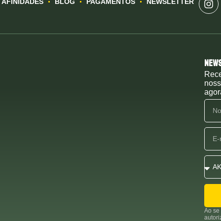
AFINIDADES
BLOG
PAGAMENTOS
NEWSLETTER
New
Rece
noss
agor
Ao se 
autor