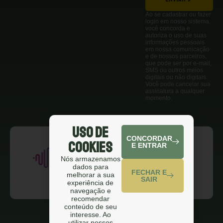
Ao se cadastrar ou fazer
login em nosso sistema,
você concorda e
autoriza o uso de suas
informações pessoais
em nossa comunicação
e de nossos parceiros,
que pode ser por e-mail,
SMS ou outros meios
digitais ou não digitais.
Você pode cancelar sua
assinatura a qualquer
momento.
Uso de
CONCORDAR
Cookies
E ENTRAR
Nós armazenamos
dados para
FECHAR E
melhorar a sua
SAIR
experiência de
navegação e
recomendar
conteúdo de seu
interesse. Ao
utilizar nossos