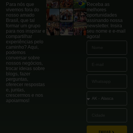
Para nós que
Receba as
vivemos fora do
melhores
nosso amado
oportunidades
Brasil, que tal
assinando nossa
formar um grupo
newsletter. Insira
para nos inspirar e
seu nome e e-mail
compartilhar
agora!
experiências pelo
caminho? Aqui,
podemos
conversar sobre
nossos negócios,
trocar ideias sobre
blogs, fazer
perguntas,
oferecer respostas
e, juntas,
crescermos e nos
apoiarmos!
ENVIAR