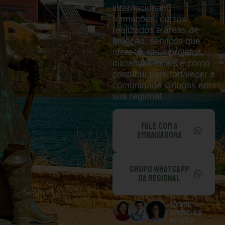
internacionais,
formações, cursos
realizados e áreas de
atuação, serviços que
oferece, seus projetos,
iniciativas locais e como
contribui para fortalecer a
comunidade Gringas em
sua regional.
FALE COM A
EMBAIXADORA
GRUPO WHATSAPP
DA REGIONAL
40 MIL
GRINGAS
ATIVAS