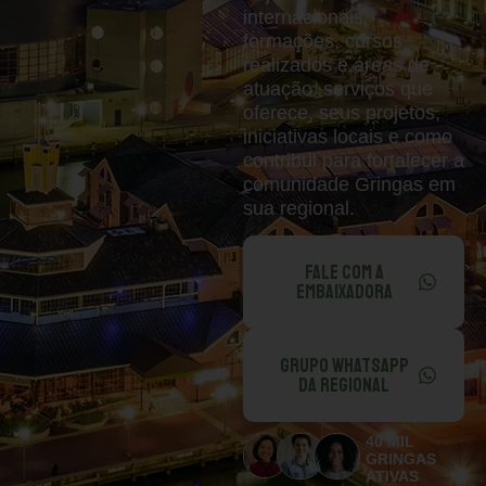
internacionais,
formações, cursos
realizados e áreas de
atuação, serviços que
oferece, seus projetos,
iniciativas locais e como
contribui para fortalecer a
comunidade Gringas em
sua regional.
FALE COM A
EMBAIXADORA
GRUPO WHATSAPP
DA REGIONAL
40 MIL
GRINGAS
ATIVAS