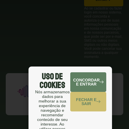
Ao se cadastrar ou fazer
login em nosso sistema,
você concorda e
autoriza o uso de suas
informações pessoais
em nossa comunicação
e de nossos parceiros,
que pode ser por e-mail,
SMS ou outros meios
digitais ou não digitais.
Você pode cancelar sua
assinatura a qualquer
momento.
Uso de
CONCORDAR
Cookies
E ENTRAR
Nós armazenamos
dados para
FECHAR E
melhorar a sua
SAIR
experiência de
navegação e
recomendar
conteúdo de seu
interesse. Ao
utilizar nossos