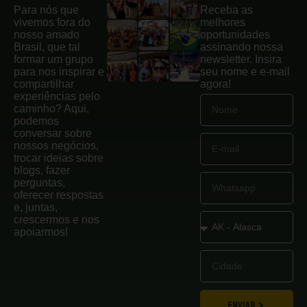
Para nós que
Receba as
vivemos fora do
melhores
nosso amado
oportunidades
Brasil, que tal
assinando nossa
formar um grupo
newsletter. Insira
para nos inspirar e
seu nome e e-mail
compartilhar
agora!
experiências pelo
caminho? Aqui,
podemos
conversar sobre
nossos negócios,
trocar ideias sobre
blogs, fazer
perguntas,
oferecer respostas
e, juntas,
crescermos e nos
apoiarmos!
ENVIAR