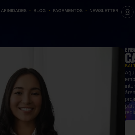
AFINIDADES
BLOG
PAGAMENTOS
NEWSLETTER
EMB
C
BALT
Aqui
emba
inte
área
proj
par
regi