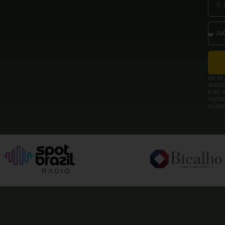
Ao se 
autor
e de n
digita
qualq