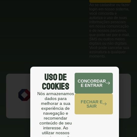
Ao se cadastrar ou fazer
login em nosso sistema,
você concorda e
autoriza o uso de suas
informações pessoais
em nossa comunicação
e de nossos parceiros,
que pode ser por e-mail,
SMS ou outros meios
digitais ou não digitais.
Você pode cancelar sua
assinatura a qualquer
momento.
Uso de
CONCORDAR
Cookies
E ENTRAR
Nós armazenamos
dados para
FECHAR E
melhorar a sua
SAIR
experiência de
navegação e
recomendar
conteúdo de seu
interesse. Ao
utilizar nossos