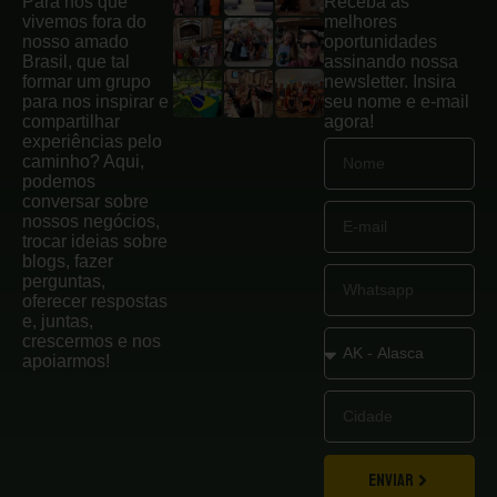
Para nós que
Receba as
vivemos fora do
melhores
nosso amado
oportunidades
Brasil, que tal
assinando nossa
formar um grupo
newsletter. Insira
para nos inspirar e
seu nome e e-mail
compartilhar
agora!
experiências pelo
caminho? Aqui,
podemos
conversar sobre
nossos negócios,
trocar ideias sobre
blogs, fazer
perguntas,
oferecer respostas
e, juntas,
crescermos e nos
apoiarmos!
ENVIAR