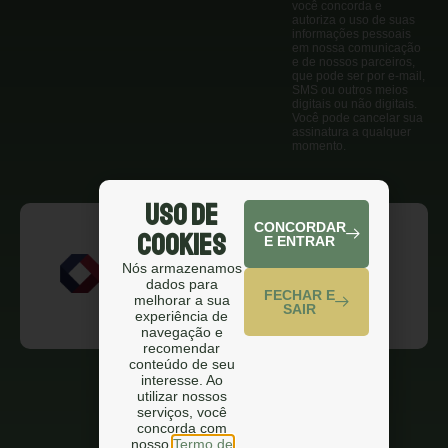
você concorda e
autoriza o uso de suas
informações pessoais
em nossa comunicação
e de nossos parceiros,
que pode ser por e-mail,
SMS ou outros meios
digitais ou não digitais.
Você pode cancelar sua
assinatura a qualquer
momento.
Uso de
CONCORDAR
Cookies
E ENTRAR
Nós armazenamos
dados para
FECHAR E
melhorar a sua
SAIR
experiência de
navegação e
recomendar
conteúdo de seu
interesse. Ao
utilizar nossos
serviços, você
concorda com
nosso
Termo de