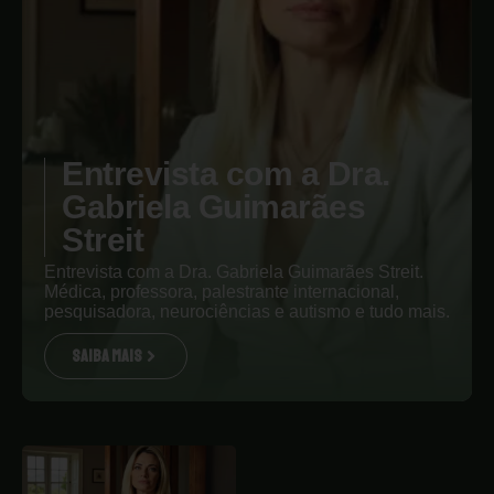
Entrevista com a Dra.
Gabriela Guimarães
Streit
Entrevista com a Dra. Gabriela Guimarães Streit.
Médica, professora, palestrante internacional,
pesquisadora, neurociências e autismo e tudo mais.
SAIBA MAIS