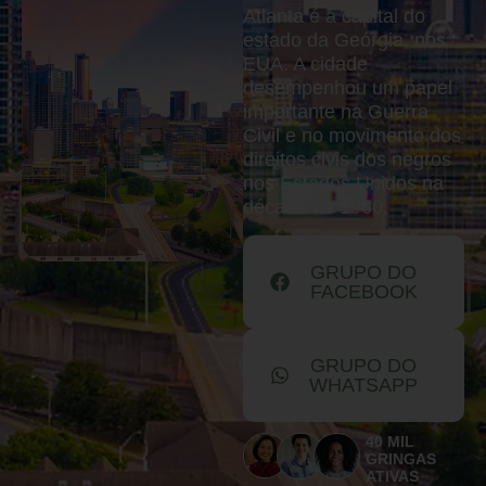
Atlanta é a capital do
estado da Geórgia, nos
EUA. A cidade
desempenhou um papel
importante na Guerra
Civil e no movimento dos
direitos civis dos negros
nos Estados Unidos na
década de 1960.
GRUPO DO
FACEBOOK
GRUPO DO
WHATSAPP
40 MIL
GRINGAS
ATIVAS