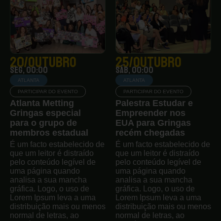
20/outubro
25/outubro
seg, 00:00
sáb, 00:00
ATLANTA
ATLANTA
PARTICIPAR DO EVENTO
PARTICIPAR DO EVENTO
Atlanta Metting
Palestra Estudar e
Gringas especial
Empreender nos
para o grupo de
EUA para Gringas
membros estadual
recém chegadas
É um facto estabelecido de
É um facto estabelecido de
que um leitor é distraído
que um leitor é distraído
pelo conteúdo legível de
pelo conteúdo legível de
uma página quando
uma página quando
analisa a sua mancha
analisa a sua mancha
gráfica. Logo, o uso de
gráfica. Logo, o uso de
Lorem Ipsum leva a uma
Lorem Ipsum leva a uma
distribuição mais ou menos
distribuição mais ou menos
normal de letras, ao
normal de letras, ao