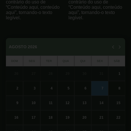
contrário do uso de
contrário do uso de
“Conteúdo aqui, conteúdo
“Conteúdo aqui, conteúdo
aqui”, tornando-o texto
aqui”, tornando-o texto
legível.
legível.
AGOSTO 2026
DOM
SEG
TER
QUA
QUI
SEX
SÁB
26
27
28
29
30
31
1
2
3
4
5
6
7
8
9
10
11
12
13
14
15
16
17
18
19
20
21
22