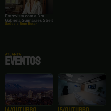
Entrevista com a Dra.
Gabriela Guimarães Streit
Saúde e Bem Estar
ATLANTA
EVENTOS
14/outubro
15/outubro