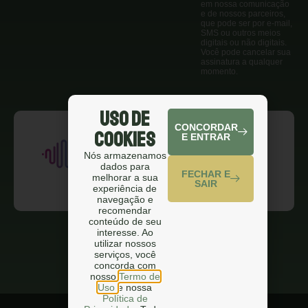
em nossa comunicação
e de nossos parceiros,
que pode ser por e-mail,
SMS ou outros meios
digitais ou não digitais.
Você pode cancelar sua
assinatura a qualquer
momento.
Uso de
CONCORDAR
Cookies
E ENTRAR
Nós armazenamos
dados para
FECHAR E
melhorar a sua
SAIR
experiência de
navegação e
recomendar
conteúdo de seu
interesse. Ao
utilizar nossos
serviços, você
concorda com
nosso
Termo de
Uso
e nossa
Política de